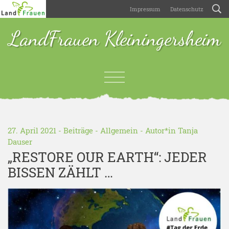
Impressum
Datenschutz
LandFrauen Kleiningersheim
27. April 2021 -
Beiträge
-
Allgemein
- Autor*in
Tanja
Dauser
„RESTORE OUR EARTH“: JEDER
BISSEN ZÄHLT …