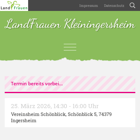
Impressum
Datenschutz
LandFrauen Kleiningersheim
Termin bereits vorbei...
25. März 2026
,
14:30 - 16:00 Uhr
Vereinsheim Schönblick
, Schönblick 5, 74379
Ingersheim