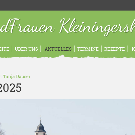
dFrauen Kleiningers
EITE
ÜBER UNS
AKTUELLES
TERMINE
REZEPTE
K
in
Tanja Dauser
2025