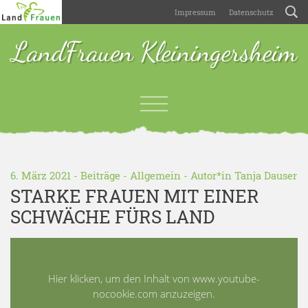
Impressum
Datenschutz
LandFrauen Kleiningersheim
6. März 2021 -
Beiträge
-
Allgemein
- Autor*in
Tanja Dauser
STARKE FRAUEN MIT EINER
SCHWÄCHE FÜRS LAND
Hier klicken, um den Inhalt von www.youtube-
nocookie.com anzuzeigen.