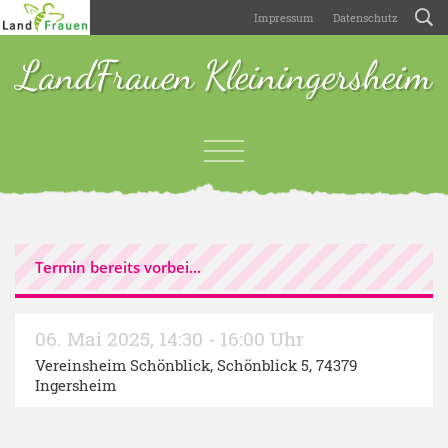
Impressum
Datenschutz
LandFrauen Kleiningersheim
Termin bereits vorbei...
06. Mai 2025
,
14:30 - 16:00 Uhr
Vereinsheim Schönblick
, Schönblick 5, 74379
Ingersheim